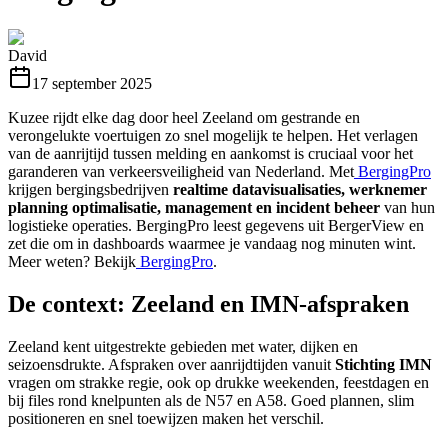
David
17 september 2025
Kuzee rijdt elke dag door heel Zeeland om gestrande en
verongelukte voertuigen zo snel mogelijk te helpen. Het verlagen
van de aanrijtijd tussen melding en aankomst is cruciaal voor het
garanderen van verkeersveiligheid van Nederland. Met
BergingPro
krijgen bergingsbedrijven
realtime datavisualisaties, werknemer
planning optimalisatie, management en incident beheer
van hun
logistieke operaties. BergingPro leest gegevens uit BergerView en
zet die om in dashboards waarmee je vandaag nog minuten wint.
Meer weten? Bekijk
BergingPro
.
De context: Zeeland en IMN-afspraken
Zeeland kent uitgestrekte gebieden met water, dijken en
seizoensdrukte. Afspraken over aanrijdtijden vanuit
Stichting IMN
vragen om strakke regie, ook op drukke weekenden, feestdagen en
bij files rond knelpunten als de N57 en A58. Goed plannen, slim
positioneren en snel toewijzen maken het verschil.