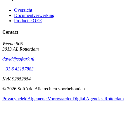
Overzicht
Documentverwerking
Productie OEE
Contact
Weena 505
3013 AL Rotterdam
david@softark.nl
+31 6 43157883
KvK 92652654
©
2026
SoftArk. Alle rechten voorbehouden.
Privacybeleid
Algemene Voorwaarden
Digital Agencies Rotterdam