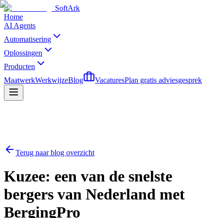
SoftArk
Home
AI Agents
Automatisering
Oplossingen
Producten
Maatwerk
Werkwijze
Blog
Vacatures
Plan gratis adviesgesprek
Terug naar blog overzicht
Kuzee: een van de snelste
bergers van Nederland met
BergingPro