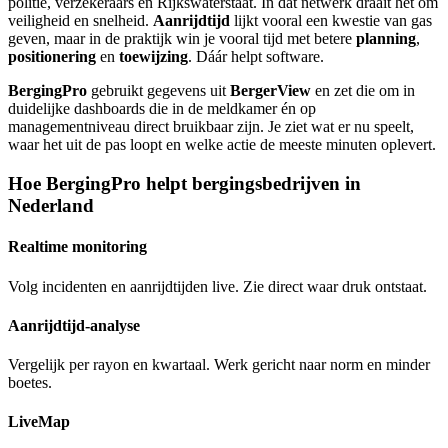
politie, verzekeraars en Rijkswaterstaat. In dat netwerk draait het om
veiligheid en snelheid.
Aanrijdtijd
lijkt vooral een kwestie van gas
geven, maar in de praktijk win je vooral tijd met betere
planning
,
positionering
en
toewijzing
. Dáár helpt software.
BergingPro
gebruikt gegevens uit
BergerView
en zet die om in
duidelijke dashboards die in de meldkamer én op
managementniveau direct bruikbaar zijn. Je ziet wat er nu speelt,
waar het uit de pas loopt en welke actie de meeste minuten oplevert.
Hoe BergingPro helpt bergingsbedrijven in
Nederland
Realtime monitoring
Volg incidenten en aanrijdtijden live. Zie direct waar druk ontstaat.
Aanrijdtijd-analyse
Vergelijk per rayon en kwartaal. Werk gericht naar norm en minder
boetes.
LiveMap