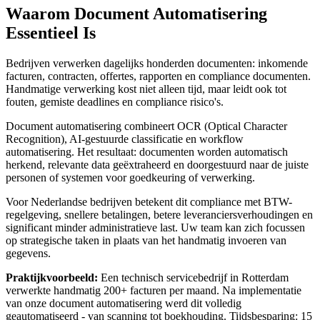
Waarom Document Automatisering
Essentieel Is
Bedrijven verwerken dagelijks honderden documenten: inkomende
facturen, contracten, offertes, rapporten en compliance documenten.
Handmatige verwerking kost niet alleen tijd, maar leidt ook tot
fouten, gemiste deadlines en compliance risico's.
Document automatisering combineert OCR (Optical Character
Recognition), AI-gestuurde classificatie en workflow
automatisering. Het resultaat: documenten worden automatisch
herkend, relevante data geëxtraheerd en doorgestuurd naar de juiste
personen of systemen voor goedkeuring of verwerking.
Voor Nederlandse bedrijven betekent dit compliance met BTW-
regelgeving, snellere betalingen, betere leveranciersverhoudingen en
significant minder administratieve last. Uw team kan zich focussen
op strategische taken in plaats van het handmatig invoeren van
gegevens.
Praktijkvoorbeeld:
Een technisch servicebedrijf in Rotterdam
verwerkte handmatig 200+ facturen per maand. Na implementatie
van onze document automatisering werd dit volledig
geautomatiseerd - van scanning tot boekhouding. Tijdsbesparing: 15