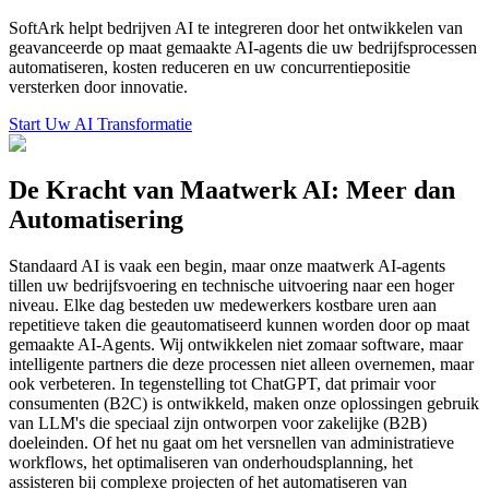
SoftArk helpt bedrijven AI te integreren door het ontwikkelen van
geavanceerde op maat gemaakte AI-agents die uw bedrijfsprocessen
automatiseren, kosten reduceren en uw concurrentiepositie
versterken door innovatie.
Start Uw AI Transformatie
De Kracht van Maatwerk AI: Meer dan
Automatisering
Standaard AI is vaak een begin, maar onze maatwerk AI-agents
tillen uw bedrijfsvoering en technische uitvoering naar een hoger
niveau. Elke dag besteden uw medewerkers kostbare uren aan
repetitieve taken die geautomatiseerd kunnen worden door op maat
gemaakte AI-Agents. Wij ontwikkelen niet zomaar software, maar
intelligente partners die deze processen niet alleen overnemen, maar
ook verbeteren. In tegenstelling tot ChatGPT, dat primair voor
consumenten (B2C) is ontwikkeld, maken onze oplossingen gebruik
van LLM's die speciaal zijn ontworpen voor zakelijke (B2B)
doeleinden. Of het nu gaat om het versnellen van administratieve
workflows, het optimaliseren van onderhoudsplanning, het
assisteren bij complexe projecten of het automatiseren van