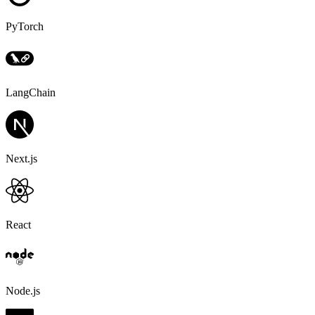
PyTorch
LangChain
Next.js
React
Node.js