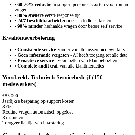
•
60-70% reductie
in support personeelskosten voor routine
vragen
•
80% snellere
eerste response tijd
•
24/7 beschikbaarheid
zonder nachtdienst kosten
•
90% minder
herhaalde vragen door betere self-service
Kwaliteitsverbetering
•
Consistente service
zonder variatie tussen medewerkers
•
Geen informatie vergeten
- AI heeft toegang tot alle data
•
Proactieve service
- voorspellen van klantbehoeften
•
Complete audit trail
van alle klantinteracties
Voorbeeld: Technisch Servicebedrijf (150
medewerkers)
€85.000
Jaarlijkse besparing op support kosten
85%
Routine vragen automatisch opgelost
8 maanden
Terugverdientijd van investering