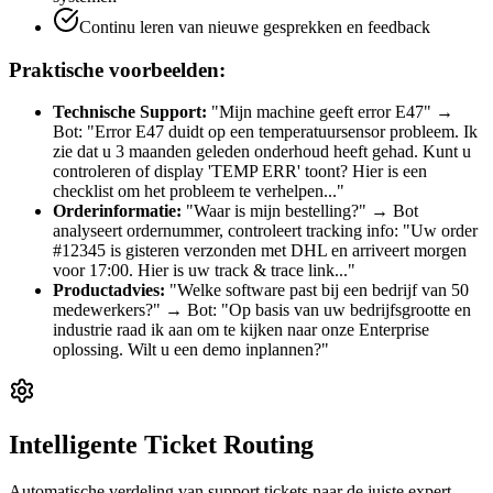
Continu leren van nieuwe gesprekken en feedback
Praktische voorbeelden:
Technische Support:
"Mijn machine geeft error E47" →
Bot: "Error E47 duidt op een temperatuursensor probleem. Ik
zie dat u 3 maanden geleden onderhoud heeft gehad. Kunt u
controleren of display 'TEMP ERR' toont? Hier is een
checklist om het probleem te verhelpen..."
Orderinformatie:
"Waar is mijn bestelling?" → Bot
analyseert ordernummer, controleert tracking info: "Uw order
#12345 is gisteren verzonden met DHL en arriveert morgen
voor 17:00. Hier is uw track & trace link..."
Productadvies:
"Welke software past bij een bedrijf van 50
medewerkers?" → Bot: "Op basis van uw bedrijfsgrootte en
industrie raad ik aan om te kijken naar onze Enterprise
oplossing. Wilt u een demo inplannen?"
Intelligente Ticket Routing
Automatische verdeling van support tickets naar de juiste expert.